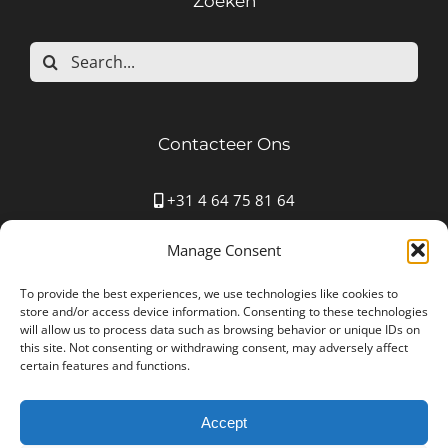
Zoeken
Search
for:
Contacteer Ons
+31 4 64 75 81 64
Mauritspark 43 6163HN Geleen
Manage Consent
info@autostoffering-carla.nl
www.autostoffering-carla.nl
To provide the best experiences, we use technologies like cookies to
store and/or access device information. Consenting to these technologies
will allow us to process data such as browsing behavior or unique IDs on
this site. Not consenting or withdrawing consent, may adversely affect
certain features and functions.
Accept
Autostoffering Carla © Copyright 2012 -
2026 All Rights