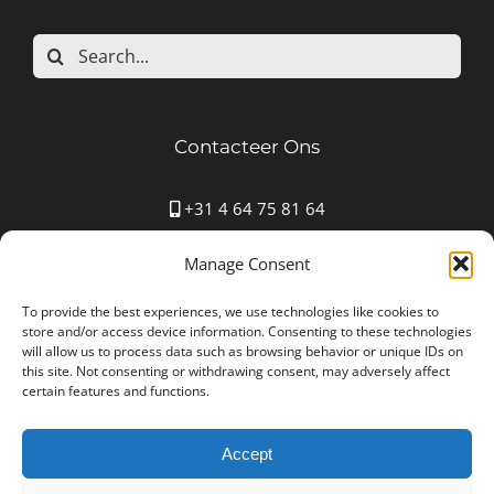
Search
for:
Contacteer Ons
+31 4 64 75 81 64
Mauritspark 43 6163HN Geleen
Manage Consent
info@autostoffering-carla.nl
www.autostoffering-carla.nl
To provide the best experiences, we use technologies like cookies to
store and/or access device information. Consenting to these technologies
will allow us to process data such as browsing behavior or unique IDs on
this site. Not consenting or withdrawing consent, may adversely affect
certain features and functions.
Accept
Autostoffering Carla © Copyright 2012 -
2026 All Rights
Reserved | Ondernemingsnummer: NL001552361B25